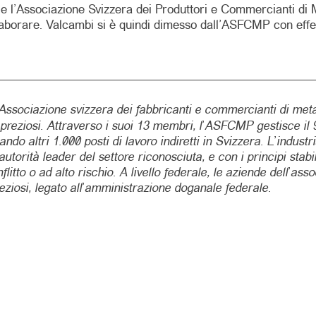
i e l’Associazione Svizzera dei Produttori e Commercianti d
llaborare. Valcambi si è quindi dimesso dall’ASFCMP con eff
Associazione svizzera dei fabbricanti e commercianti di met
preziosi. Attraverso i suoi 13 membri, l’ASFCMP gestisce il 95
do altri 1.000 posti di lavoro indiretti in Svizzera. L’industr
torità leader del settore riconosciuta, e con i principi stab
litto o ad alto rischio. A livello federale, le aziende dell’ass
preziosi, legato all’amministrazione doganale federale.