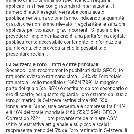
almeno una volta all’anno specificando i requisiti
applicabili in linea con gli standard internazionali. Il
numero di audit eseguiti verrebbe comunicato
pubblicamente una volta all’anno, indicando la quantità
di audit che non hanno rilevato irregolarità e le sanzioni
applicate per violazioni gravi ricorrenti. Si può inoltre
prevedere l’implementazione di una piattaforma digitale
pubblicamente accessibile contenente le informazioni
più rilevanti, che preveda anche la possibilità di
presentare reclami.
La Svizzera e l’oro – fatti e cifre principali
Secondo i dati recentemente pubblicati dalla SECO, le
raffinerie svizzere raffinano circa il 34% dell’oro totale
raffinato a livello mondiale (1’600/4’700), la maggior
parte del quale (ca. 85%) è costituito da oro secondario o
oro di scarto; per quanto riguarda l’oro estratto dal suolo
(oro primario), la Svizzera raffina circa 400-550
tonnellate all’anno, una percentuale compresa tra l’11%
e il 16% del totale mondiale (400-550/3’500).
SECO
Correction 2024
. L’oro proveniente da miniere ASM
(Attività estrattiva artigianale e su piccola scala)
rappresenta meno del 5% dell’oro raffinato in Svizzera. Il