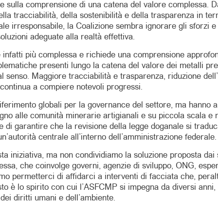
a e sulla comprensione di una catena del valore complessa. Da
lla tracciabilità, della sostenibilità e della trasparenza in t
ale irresponsabile, la Coalizione sembra ignorare gli sforzi 
luzioni adeguate alla realtà effettiva.
e è infatti più complessa e richiede una comprensione approfo
oblematiche presenti lungo la catena del valore dei metalli p
senso. Maggiore tracciabilità e trasparenza, riduzione dell’i
 continua a compiere notevoli progressi.
riferimento globali per la governance del settore, ma hanno a
egno alle comunità minerarie artigianali e su piccola scala e n
 di garantire che la revisione della legge doganale si traduc
n’autorità centrale all’interno dell’amministrazione federale.
 iniziativa, ma non condividiamo la soluzione proposta dai s
lessa, che coinvolge governi, agenzie di sviluppo, ONG, esper
o permetterci di affidarci a interventi di facciata che, pera
uesto è lo spirito con cui l’ASFCMP si impegna da diversi anni
dei diritti umani e dell’ambiente.