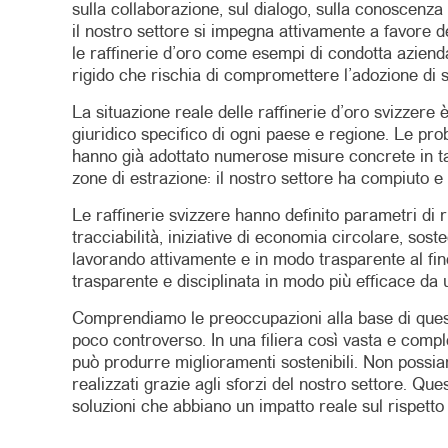
sulla collaborazione, sul dialogo, sulla conoscenz
il nostro settore si impegna attivamente a favore de
le raffinerie d’oro come esempi di condotta aziend
rigido che rischia di compromettere l’adozione di so
La situazione reale delle raffinerie d’oro svizzer
giuridico specifico di ogni paese e regione. Le pr
hanno già adottato numerose misure concrete in tal 
zone di estrazione: il nostro settore ha compiuto e
Le raffinerie svizzere hanno definito parametri di 
tracciabilità, iniziative di economia circolare, sost
lavorando attivamente e in modo trasparente al fine
trasparente e disciplinata in modo più efficace da u
Comprendiamo le preoccupazioni alla base di questa
poco controverso. In una filiera così vasta e comp
può produrre miglioramenti sostenibili. Non possiam
realizzati grazie agli sforzi del nostro settore. Q
soluzioni che abbiano un impatto reale sul rispetto 